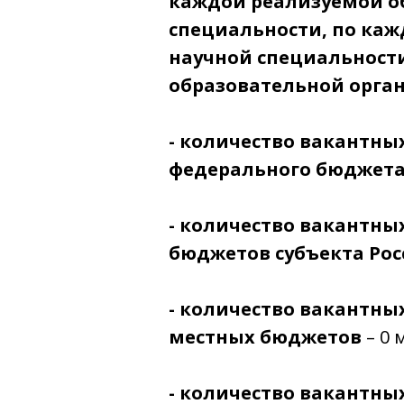
каждой реализуемой о
специальности, по ка
научной специальност
образовательной орга
- количество вакантны
федерального бюджет
- количество вакантны
бюджетов субъекта Ро
- количество вакантны
местных бюджетов
– 0 
- количество вакантных