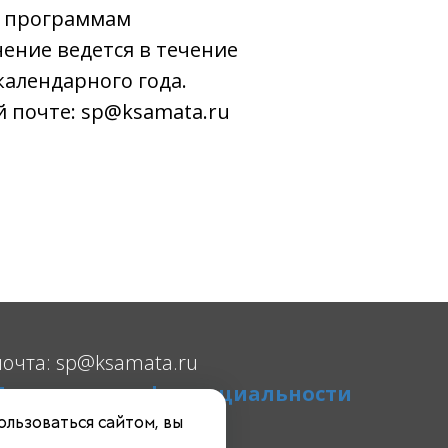
м программам
чение ведется в течение
календарного года.
 почте: sp@ksamata.ru
почта: sp@ksamata.ru
Политика конфиденциальности
Договор-оферта
ользоваться сайтом, вы