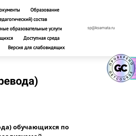
окументы
Образование
едагогический) состав
ные образовательные услуги
sp@ksamata.ru
ющихся
Доступная среда
Версия для слабовидящих
ревода)
ода) обучающихся по