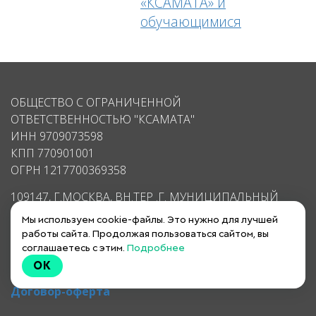
«КСАМАТА» и
обучающимися
ОБЩЕСТВО С ОГРАНИЧЕННОЙ
ОТВЕТСТВЕННОСТЬЮ "КСАМАТА"
ИНН 9709073598
КПП 770901001
ОГРН 1217700369358
109147, Г.МОСКВА, ВН.ТЕР .Г. МУНИЦИПАЛЬНЫЙ
ОКРУГ ТАГАНСКИЙ, УЛВОРОНЦОВСКАЯ, Д. 15/10 СТР .
Мы используем cookie-файлы. Это нужно для лучшей
5
работы сайта. Продолжая пользоваться сайтом, вы
соглашаетесь с этим.
Подробнее
почта: sp@ksamata.ru
OK
Политика конфиденциальности
Договор-оферта