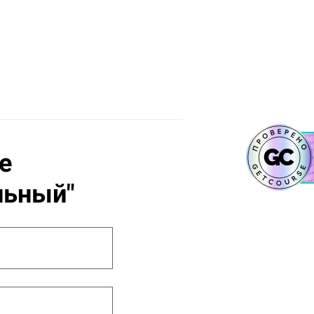
е
льный"