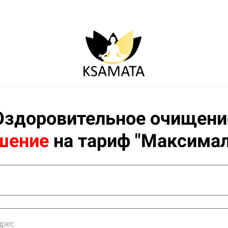
Оздоровительное очищени
шение
на тариф "Максима