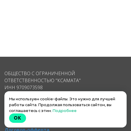
ОБЩЕСТВО С ОГРАНИЧЕННОЙ
ОТВЕТСТВЕННОСТЬЮ "КСАМАТА"
ИНН 9709073598
КПП 770901001
Мы используем cookie-файлы. Это нужно для лучшей
ОГРН 1217700369358
работы сайта. Продолжая пользоваться сайтом, вы
соглашаетесь с этим.
Подробнее
почта: support@ksamata.ru
OK
Политика конфиденциальности
Договор-офферта