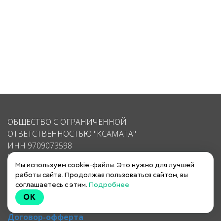
ОБЩЕСТВО С ОГРАНИЧЕННОЙ
ОТВЕТСТВЕННОСТЬЮ "КСАМАТА"
ИНН 9709073598
КПП 770901001
Мы используем cookie-файлы. Это нужно для лучшей
ОГРН 1217700369358
работы сайта. Продолжая пользоваться сайтом, вы
соглашаетесь с этим.
Подробнее
почта: support@ksamata.ru
OK
Политика конфиденциальности
Договор-офферта